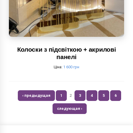
Колоски з підсвіткою + акрилові
панелі
Ціна:
1 600 грн
‹ предыдущая
1
2
3
4
5
6
следующая ›