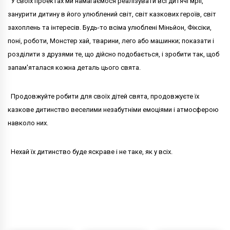
У своїх проектах ми намагаємося реалізувати всі дитячі мрії,
занурити дитину в його улюблений світ, світ казкових героїв, світ
захоплень та інтересів. Будь-то всіма улюблені Міньйон, Фіксіки,
поні, роботи, Монстер хай, тварини, лего або машинки; показати і
розділити з друзями те, що дійсно подобається, і зробити так, щоб
запам'яталася кожна деталь цього свята.
Продовжуйте робити для своїх дітей свята, продовжуєте їх
казкове дитинство веселими незабутніми емоціями і атмосферою
навколо них.
Нехай їх дитинство буде яскраве і не таке, як у всіх.