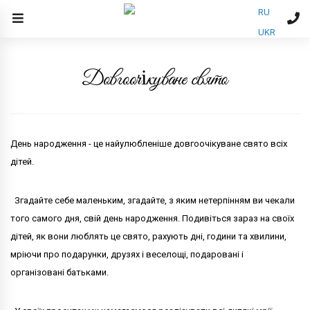
RU
UKR
Довгоочікуване свято
День народження - це найулюбленіше довгоочікуване свято всіх
дітей.
Згадайте себе маленьким, згадайте, з яким нетерпінням ви чекали
того самого дня, свій день народження. Подивіться зараз на своїх
дітей, як вони люблять це свято, рахують дні, години та хвилини,
мріючи про подарунки, друзях і веселощі, подаровані і
організовані батьками.