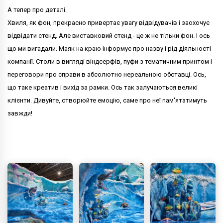
А тепер про деталі.
Хвиля, як фон, прекрасно привертає увагу відвідувачів і заохочує
відвідати стенд. Але виставковий стенд - це ж не тільки фон. І ось
що ми вигадали. Маяк на краю інформує про назву і рід діяльності
компанії. Столи в вигляді віндсерфів, пуфи з тематичним принтом і
переговори про справи в абсолютно нереальною обставці. Ось,
що таке креатив і вихід за рамки. Ось так залучаються великі
клієнти. Дивуйте, створюйте емоцію, саме про неї пам'ятатимуть
завжди!