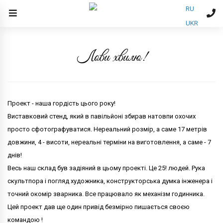
RU
UKR
Лови хвилю!
Проект - наша гордість цього року!
Виставковий стенд, який в павільйоні збирав натовпи охочих
просто сфотографуватися. Нереальний розмір, а саме 17 метрів
довжини, 4 - висоти, нереальні терміни на виготовлення, а саме - 7
днів!
Весь наш склад був задіяний в цьому проекті. Це 25! людей. Рука
скультпора і погляд художника, конструкторська думка інженера і
точний окомір зварника. Все працювало як механізм годинника.
Цей проект дав ще один привід безмірно пишається своєю
командою !