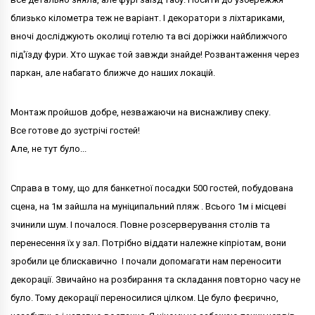
близько кілометра теж не варіант. І декоратори з ліхтариками,
вночі досліджують околиці готелю та всі доріжки найближчого
під'їзду фури. Хто шукає той завжди знайде! Розвантаження через
паркан, але набагато ближче до наших локацій.
Монтаж пройшов добре, незважаючи на виснажливу спеку.
Все готове до зустрічі гостей!
Але, не тут було...
Справа в тому, що для банкетної посадки 500 гостей, побудована
сцена, на 1м зайшла на муніципальний пляж . Всього 1м і місцеві
зчинили шум. І почалося. Повне розсерверування столів та
перенесення їх у зал. Потрібно віддати належне кіпріотам, вони
зробили це блискавично І почали допомагати нам переносити
декорації. Звичайно на розбирання та складання повторно часу не
було. Тому декорації переносилися цілком. Це було феєрично,