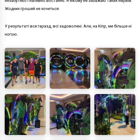
незабутньо і напевно востаннє. Я нікому не забажаю таких нервів.
Жодних грошей не хочеться.
У результаті все гаразд, всі задоволені. Але, на Кіпр, ми більше ні
ногою.