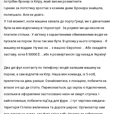
потрібен брокер із Кіпру, який зможе розмитнити.
І цінник за логістику зростає з кожним днем. Брокера знайшли,
полегшало. Але не довго..
У той момент, коли машина заїхала до порту Греції, ми з дівчатками
були на міні відпочинку в Чорногорії . За роумінг ми ще ніколи не
платили стільки…У зв'язку з карантинними обмеженнями водія не
пускали на пором. Хоча так має бути. В цілому у нього істерика: - Я
машину не віддам. Ну вас на ... з вашою Європою ... Або скидайте
заставу, хоча б 50000 $ ....або я розвертаюся і їду назад в Україну!
Два дні фул контакту по телефону і водій залишив машину на
поромі, а сам відлетів на Кіпр. Наша міні команда, із 5 осіб,
прилетіла на день раніше. Ознайомитись з локацією, побачити на
власні очі що де стоїть. Переконається, що скрізь є підключення,
оскільки в оформленні застосовано неон чи смарт-стрічка. І
найголовніше, побачити під'їзд для фури …І тут чергова невдача -
територія Готелю величезна та дороги широкі. Організатор нам
все детально зняла, але фурі заїзд табу. Носити до узбережжя