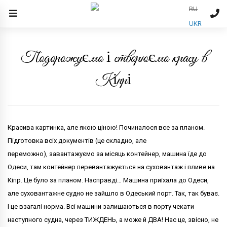
RU
UKR
Подорожуємо і створюємо красу в
Кіпрі
Красива картинка, але якою ціною! Починалося все за планом.
Підготовка всіх документів (це складно, але
переможно), завантажуємо за місяць контейнер, машина їде до
Одеси, там контейнер перевантажується на суховантаж і пливе на
Кіпр. Це було за планом. Насправді… Машина приїхала до Одеси,
але суховантажне судно не зайшло в Одеський порт. Так, так буває.
І це взагалі норма. Всі машини залишаються в порту чекати
наступного судна, через ТИЖДЕНЬ, а може й ДВА! Нас це, звісно, ​​не