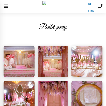
RU
UKR
Ballet party