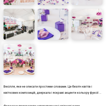
Весілля, яке не описати простими словами. Це безліч квітів і
квіткових композицій, дзеркала і яскраві акценти кольору фуксії ...
Фотозону прикрасили неперевершені квіткові рами.