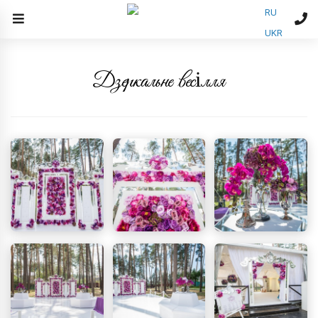
RU
UKR
Дзеркальне весілля