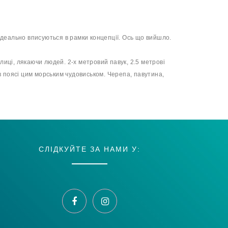
 ідеально вписуються в рамки концепції. Ось що вийшло.
лиці, лякаючи людей. 2-х метровий павук, 2.5 метрові
 поясі цим морським чудовиськом. Черепа, павутина,
СЛІДКУЙТЕ ЗА НАМИ У: