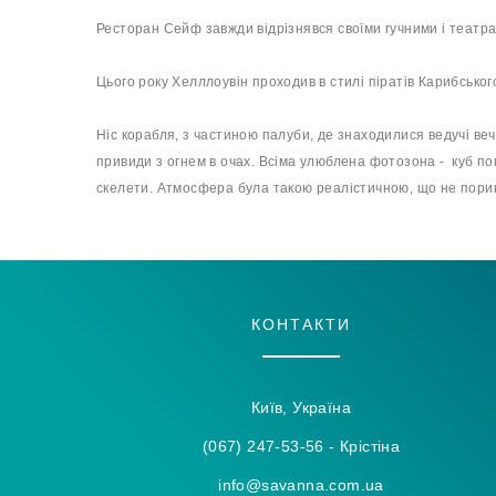
Ресторан Сейф завжди відрізнявся своїми гучними і театр
Цього року Хелллоувін проходив в стилі піратів Карибськог
Ніс корабля, з частиною палуби, де знаходилися ведучі веч
привиди з огнем в очах. Всіма улюблена фотозона - куб п
скелети. Атмосфера була такою реалістичною, що не порин
КОНТАКТИ
Київ, Україна
(067) 247-53-56 - Крістіна
info@savanna.com.ua