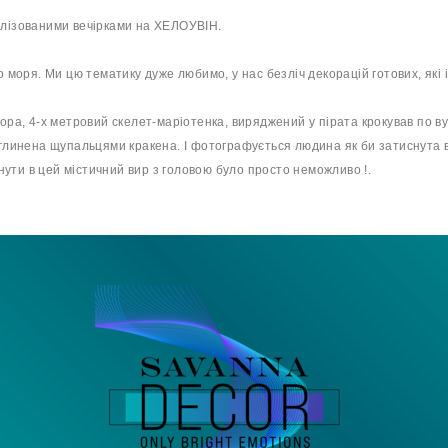
алізованими вечірками на ХЕЛОУВІН.
о моря. Ми цю тематику дуже любимо, у нас безліч декорацій готових, які
ора, 4-х метровий скелет-маріотенка, виряджений у пірата крокував по ву
оглинена щупальцями кракена. І фотографується людина як би затиснута в
ути в цей містичний вир з головою було просто неможливо !.