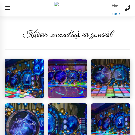
RU
UKR
Кейпоп-мисливиці на демонів