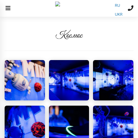
RU
UKR
Космос